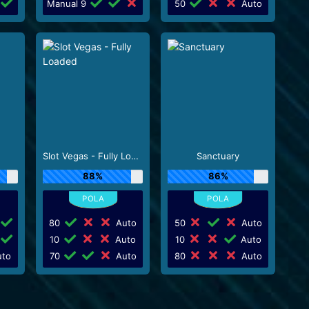
Manual 9
50
Auto
Slot Vegas - Fully Loaded
Sanctuary
88%
86%
80
Auto
50
Auto
10
Auto
10
Auto
to
70
Auto
80
Auto