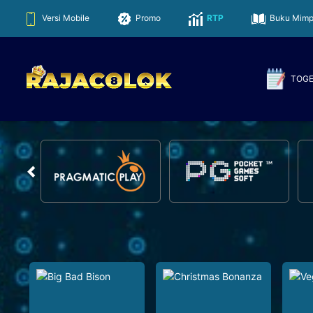
Versi Mobile
Promo
RTP
Buku Mimp
TOG