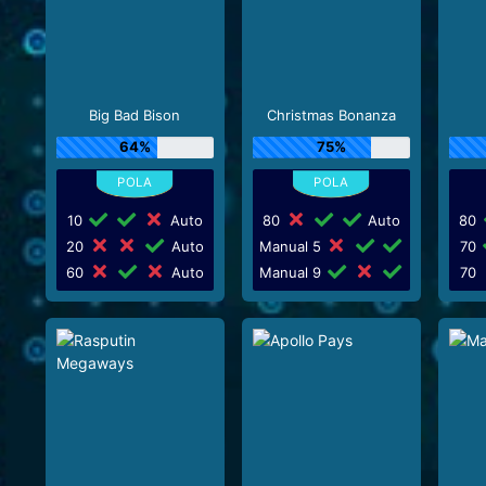
Big Bad Bison
Christmas Bonanza
64%
75%
10
Auto
80
Auto
80
20
Auto
Manual 5
70
60
Auto
Manual 9
70