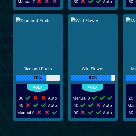
Manual 7
30
Auto
60
Diamond Fruits
Wild Flower
Ma
70%
92%
30
Auto
Manual 3
20
40
Auto
40
Auto
Man
Manual 9
90
Auto
80