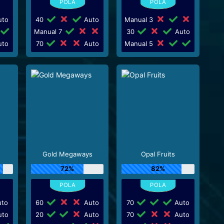
to
40
Auto
Manual 3
Manual 7
30
Auto
to
70
Auto
Manual 5
Gold Megaways
Opal Fruits
72%
82%
to
60
Auto
70
Auto
to
20
Auto
70
Auto