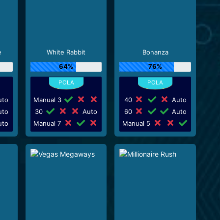
e
White Rabbit
Bonanza
64%
76%
to
Manual 3
40
Auto
to
30
Auto
60
Auto
to
Manual 7
Manual 5