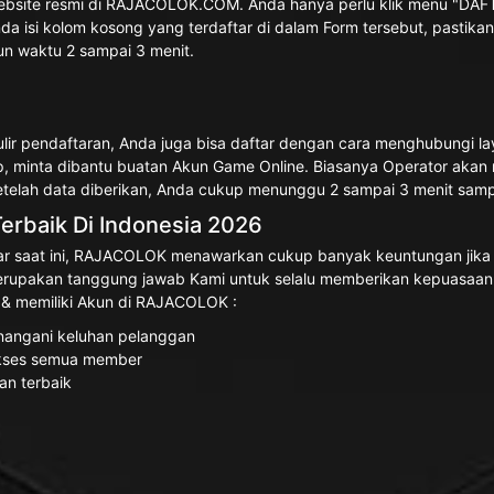
k Website resmi di RAJACOLOK.COM. Anda hanya perlu klik menu "DAF
nda isi kolom kosong yang terdaftar di dalam Form tersebut, pastik
un waktu 2 sampai 3 menit.
lir pendaftaran, Anda juga bisa daftar dengan cara menghubungi la
 minta dibantu buatan Akun Game Online. Biasanya Operator akan m
Setelah data diberikan, Anda cukup menunggu 2 sampai 3 menit sam
rbaik Di Indonesia 2026
ar saat ini, RAJACOLOK menawarkan cukup banyak keuntungan jika me
rupakan tanggung jawab Kami untuk selalu memberikan kepuasaan
r & memiliki Akun di RAJACOLOK :
enangani keluhan pelanggan
 akses semua member
an terbaik