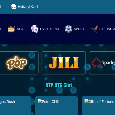
i
Hubungi Kami
EL
SLOT
LIVE CASINO
SPORT
SABUNG 
RTP BTG Slot