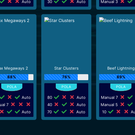
Auto
30
Auto
Manual 3
x Megaways 2
Star Clusters
Beef Lightning
88%
76%
89%
Auto
80
Auto
Manual 7
ual 7
40
Auto
Manual 5
Auto
70
Auto
10
Au