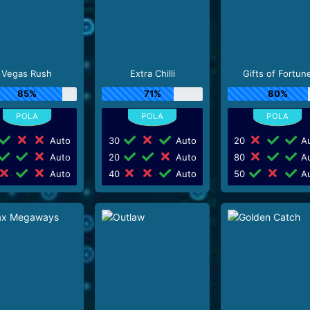
Vegas Rush
Extra Chilli
Gifts of Fortun
85%
71%
80%
Auto
30
Auto
20
Au
Auto
20
Auto
80
Au
Auto
40
Auto
50
Au