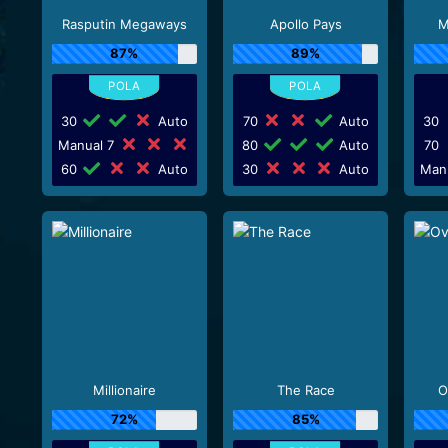
Rasputin Megaways
Apollo Pays
M
87%
89%
30
Auto
70
Auto
30
Manual 7
80
Auto
70
60
Auto
30
Auto
Man
Millionaire
The Race
O
72%
85%