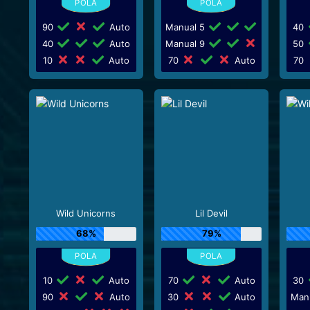
90
Auto
Manual 5
40
40
Auto
Manual 9
50
10
Auto
70
Auto
70
Wild Unicorns
Lil Devil
68%
79%
10
Auto
70
Auto
30
90
Auto
30
Auto
Man