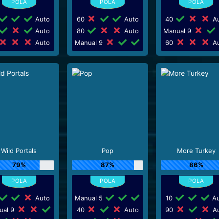
Auto
60
Auto
40
Au
Auto
80
Auto
Manual 9
Auto
Manual 9
60
Au
Wild Portals
Pop
More Turkey
79%
87%
86%
Auto
Manual 5
10
Au
ual 9
40
Auto
90
Au