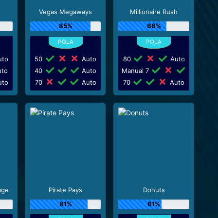
Vegas Megaways
Millionaire Rush
85%
68%
to
50
Auto
80
Auto
to
40
Auto
Manual 7
to
70
Auto
70
Auto
age
Pirate Pays
Donuts
81%
61%