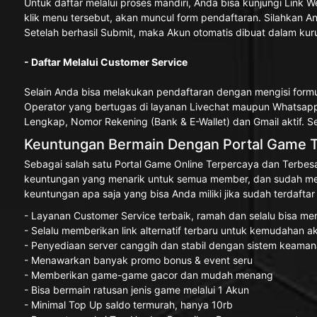
Untuk daftar melalui proses mandiri, Anda bisa kunjungi Lin
klik menu tersebut, akan muncul form pendaftaran. Silahkan A
Setelah berhasil Submit, maka Akun otomatis dibuat dalam kur
- Daftar Melalui Customer Service
Selain Anda bisa melakukan pendaftaran dengan mengisi formu
Operator yang bertugas di layanan Livechat maupun Whatsapp,
Lengkap, Nomor Rekening (Bank & E-Wallet) dan Gmail aktif. 
Keuntungan Bermain Dengan Portal Game Te
Sebagai salah satu Portal Game Online Terpercaya dan Terbes
keuntungan yang menarik untuk semua member, dan sudah me
keuntungan apa saja yang bisa Anda miliki jika sudah terdafta
- Layanan Customer Service terbaik, ramah dan selalu bisa m
- Selalu memberikan link alternatif terbaru untuk kemudahan
- Penyediaan server canggih dan stabil dengan sistem keaman
- Menawarkan banyak promo bonus & event seru
- Memberikan game-game gacor dan mudah menang
- Bisa bermain ratusan jenis game melalui 1 Akun
- Minimal Top Up saldo termurah, hanya 10rb