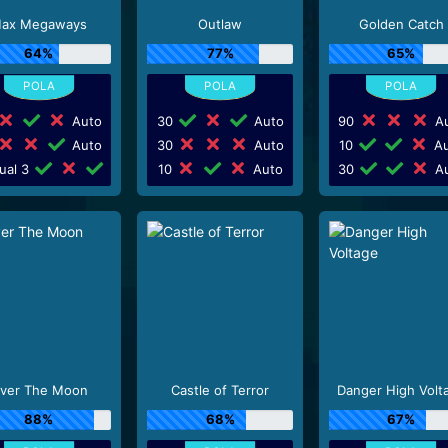
ax Megaways
Outlaw
Golden Catch
64%
77%
65%
Auto
30
Auto
90
Au
Auto
30
Auto
10
Au
ual 3
10
Auto
30
Au
ver The Moon
Castle of Terror
Danger High Volt
88%
68%
67%