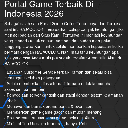
Portal Game Terbaik Di
Indonesia 2026
Sebagai salah satu Portal Game Online Terpercaya dan Terbesar
saat ini, RAJACOLOK menawarkan cukup banyak keuntungan jika
menjadi bagian dari Situs Kami. Tentunya ini menjadi keuntungan
yang menarik untuk semua member, dan sudah merupakan
tanggung jawab Kami untuk selalu memberikan kepuasaan ketika
bermain dengan RAJACOLOK. Nah, mau tahu keuntungan apa
saja yang bisa Anda miliki jika sudah terdaftar & memiliki Akun di
RAJACOLOK :
- Layanan Customer Service terbaik, ramah dan selalu bisa
menangani keluhan pelanggan
- Selalu memberikan link alternatif terbaru untuk kemudahan
akses semua member
- Penyediaan server canggih dan stabil dengan sistem keamanan
terbaik
- Menawarkan banyak promo bonus & event seru
- Memberikan game-game gacor dan mudah menang
- Bisa bermain ratusan jenis game melalui 1 Akun
- Minimal Top Up saldo termurah, hanya 10rb