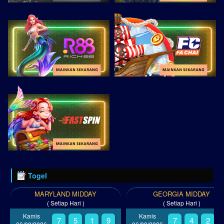
Togel
MARYLAND MIDDAY
GEORGIA MIDDAY
( Setiap Hari )
( Setiap Hari )
Kamis
Kamis
7
5
1
9
7
4
2