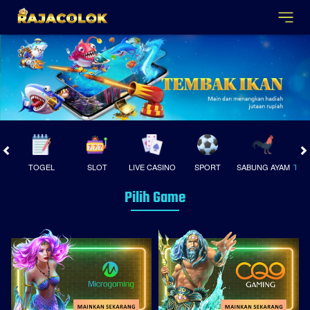
TOGEL
SLOT
LIVE CASINO
SPORT
SABUNG AYAM
TEM
Pilih Game